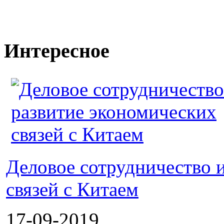
Интересное
Деловое сотрудничество 
связей с Китаем
17-09-2019