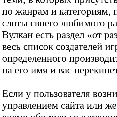
по жанрам и категориям, 
слоты своего любимого ра
Вулкан есть раздел «от ра
весь список создателей и
определенного производит
на его имя и вас перекине
Если у пользователя возн
управлением сайта или же
время обратиться в техпо