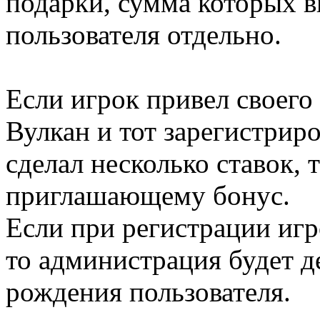
подарки, сумма которых в
пользователя отдельно.
Если игрок привел своего
Вулкан и тот зарегистрир
сделал несколько ставок,
приглашающему бонус.
Если при регистрации игр
то администрация будет д
рождения пользователя.