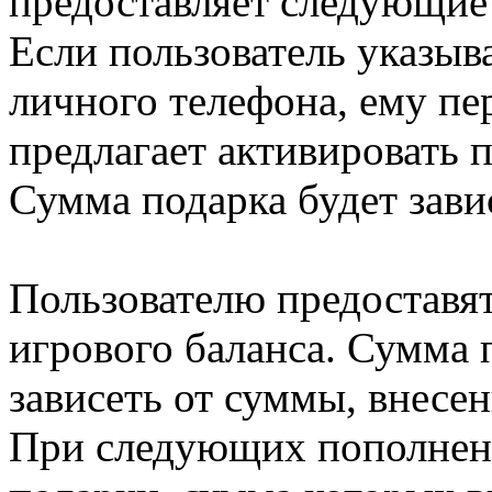
предоставляет следующие
Если пользователь указыв
личного телефона, ему пе
предлагает активировать 
Сумма подарка будет зави
Пользователю предоставят
игрового баланса. Сумма 
зависеть от суммы, внесен
При следующих пополнен