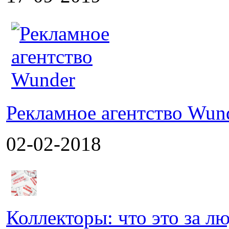
Рекламное агентство Wun
02-02-2018
Коллекторы: что это за л