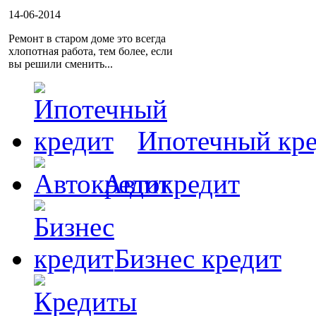
14-06-2014
Ремонт в старом доме это всегда
хлопотная работа, тем более, если
вы решили сменить...
Ипотечный кр
Автокредит
Бизнес кредит