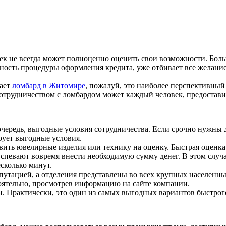
 не всегда может полноценно оценить свои возможности. Больш
ость процедуры оформления кредита, уже отбивает все желание с
гает
ломбард в Житомире
, пожалуй, это наиболее перспективный
отрудничеством с ломбардом может каждый человек, предоставив
едь, выгодные условия сотрудничества. Если срочно нужны де
рует выгодные условия.
 ювелирные изделия или технику на оценку. Быстрая оценка и 
спевают вовремя внести необходимую сумму денег. В этом случа
есколько минут.
ацией, а отделения представлены во всех крупных населенных
оятельно, просмотрев информацию на сайте компании.
Практически, это один из самых выгодных вариантов быстрого