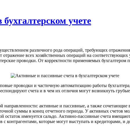
 бухгалтерском учете
существлением различного рода операций, требующих отражения
 отражение всех хозяйственных операций на соответствующих уч
лтерские проводки. От корректности применяемых бухгалтером 
иповые проводки и частичную автоматизацию работы бухгалтера,
еспондируют счета и в чем их отличия могут возникнуть грубые 
ой направленности: активные и пассивные, а также сочетающие 
очной суммы в конец отчетного периода. У активных счетов мо
й остаток именуется сальдо. Активно-пассивные счета вмещают
ов с контрагентами, которые могут выступать и кредиторами, и 